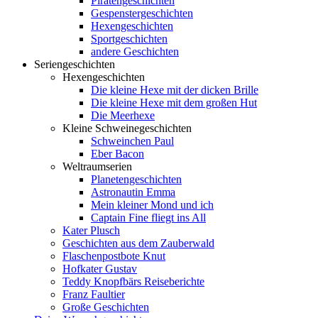
Piratengeschichten
Gespenstergeschichten
Hexengeschichten
Sportgeschichten
andere Geschichten
Seriengeschichten
Hexengeschichten
Die kleine Hexe mit der dicken Brille
Die kleine Hexe mit dem großen Hut
Die Meerhexe
Kleine Schweinegeschichten
Schweinchen Paul
Eber Bacon
Weltraumserien
Planetengeschichten
Astronautin Emma
Mein kleiner Mond und ich
Captain Fine fliegt ins All
Kater Plusch
Geschichten aus dem Zauberwald
Flaschenpostbote Knut
Hofkater Gustav
Teddy Knopfbärs Reiseberichte
Franz Faultier
Große Geschichten