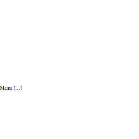
en. Mama
[…]