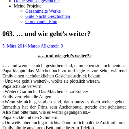
Deine Wunschgeschichte
Meine Projekte
Gesammelte Werke
Gute Nacht Geschichten
Commander Finn
063. … und wie geht’s weiter?
5. März 2014
Marco
Allgemein
0
»… und wie geht’s weiter?«
»… und wenn sie nicht gestorben sind, dann leben sie noch heute.«
Papa klappte das Märchenbuch zu und legte es zur Seite, während
Emily einen nachdenklichen Gesichtsausdruck bekam.
»Und wie geht’s weiter?«, wollte sie plötzlich wissen.
Papa schaute verwirrt.
»Weiter? Gar nicht. Das Märchen ist zu Ende.«
Emily verdrehte die Augen.
»Wenn sie nicht gestorben sind, dann muss es doch weiter gehen.
Immerhin hat der Prinz sein Aschenputtel gerade erst geheiratet.
Also find bitte raus, wie es weiter gegangen ist.«
Papa zuckte mit den Schultern.
»Du weißt aber auch gar nichts. Dann ruf ich halt die Auskunft an.«
Emily hüpfte aus ihrem Bett und eilte zum Telefon.