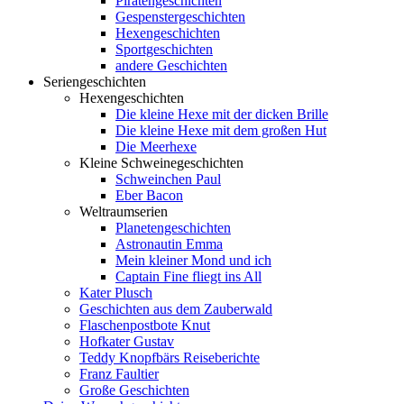
Piratengeschichten
Gespenstergeschichten
Hexengeschichten
Sportgeschichten
andere Geschichten
Seriengeschichten
Hexengeschichten
Die kleine Hexe mit der dicken Brille
Die kleine Hexe mit dem großen Hut
Die Meerhexe
Kleine Schweinegeschichten
Schweinchen Paul
Eber Bacon
Weltraumserien
Planetengeschichten
Astronautin Emma
Mein kleiner Mond und ich
Captain Fine fliegt ins All
Kater Plusch
Geschichten aus dem Zauberwald
Flaschenpostbote Knut
Hofkater Gustav
Teddy Knopfbärs Reiseberichte
Franz Faultier
Große Geschichten