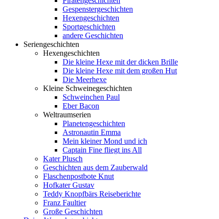
Piratengeschichten
Gespenstergeschichten
Hexengeschichten
Sportgeschichten
andere Geschichten
Seriengeschichten
Hexengeschichten
Die kleine Hexe mit der dicken Brille
Die kleine Hexe mit dem großen Hut
Die Meerhexe
Kleine Schweinegeschichten
Schweinchen Paul
Eber Bacon
Weltraumserien
Planetengeschichten
Astronautin Emma
Mein kleiner Mond und ich
Captain Fine fliegt ins All
Kater Plusch
Geschichten aus dem Zauberwald
Flaschenpostbote Knut
Hofkater Gustav
Teddy Knopfbärs Reiseberichte
Franz Faultier
Große Geschichten