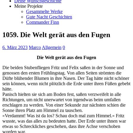
Deine Wunschgeschichte
Meine Projekte
Gesammelte Werke
Gute Nacht Geschichten
Commander Finn
1059. Die Welt gerät aus den Fugen
6. März 2023
Marco
Allgemein
0
Die Welt gerät aus den Fugen
Die beiden Stubenfliegen Fritz und Felix saßen in der Sonne und
genossen den ersten Frühlingstag. Von allen Seiten strömten die
Düfte blühender Blumen in ihre Nasen. Der Tag hätte nicht schöner
sein können, wenn nicht plötzlich die Erde unter ihren Füßen gebebt
hätte.
Panisch hielten sie sich am Boden fest, saßen verzweifelt in alle
Richtungen, um nicht unerwartet von irgendwas beim umfallen
erschlagen zu werden. Von einer Sekunde zur nächsten schien die
Sonne ihren Platz am Himmel zu tauschen.
»Verdammt! Was ist da los? Schau doch mal zum Himmel.« Fritz
wusste, was das alles zu bedeuten hatte. Der Erde unter ihnen war
etwas so Schreckliches geschehen, dass ihre Achse verschoben
worden war.