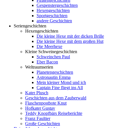
Piratengeschichten
Gespenstergeschichten
Hexengeschichten
Sportgeschichten
andere Geschichten
Seriengeschichten
Hexengeschichten
Die kleine Hexe mit der dicken Brille
Die kleine Hexe mit dem großen Hut
Die Meerhexe
Kleine Schweinegeschichten
Schweinchen Paul
Eber Bacon
Weltraumserien
Planetengeschichten
Astronautin Emma
Mein kleiner Mond und ich
Captain Fine fliegt ins All
Kater Plusch
Geschichten aus dem Zauberwald
Flaschenpostbote Knut
Hofkater Gustav
Teddy Knopfbärs Reiseberichte
Franz Faultier
Große Geschichten