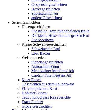
Piratengeschichten
Gespenstergeschichten
Hexengeschichten
Sportgeschichten
andere Geschichten
Seriengeschichten
Hexengeschichten
Die kleine Hexe mit der dicken Brille
Die kleine Hexe mit dem großen Hut
Die Meerhexe
Kleine Schweinegeschichten
Schweinchen Paul
Eber Bacon
Weltraumserien
Planetengeschichten
Astronautin Emma
Mein kleiner Mond und ich
Captain Fine fliegt ins All
Kater Plusch
Geschichten aus dem Zauberwald
Flaschenpostbote Knut
Hofkater Gustav
Teddy Knopfbärs Reiseberichte
Franz Faultier
Große Geschichten