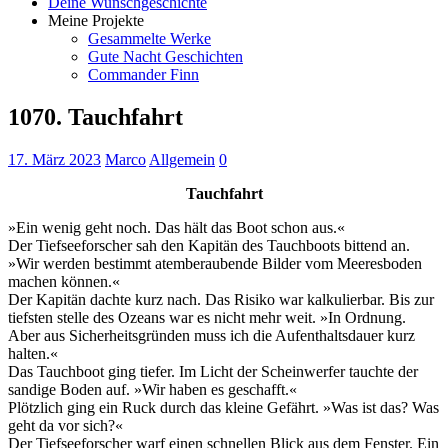
Deine Wunschgeschichte
Meine Projekte
Gesammelte Werke
Gute Nacht Geschichten
Commander Finn
1070. Tauchfahrt
17. März 2023
Marco
Allgemein
0
Tauchfahrt
»Ein wenig geht noch. Das hält das Boot schon aus.«
Der Tiefseeforscher sah den Kapitän des Tauchboots bittend an.
»Wir werden bestimmt atemberaubende Bilder vom Meeresboden
machen können.«
Der Kapitän dachte kurz nach. Das Risiko war kalkulierbar. Bis zur
tiefsten stelle des Ozeans war es nicht mehr weit. »In Ordnung.
Aber aus Sicherheitsgründen muss ich die Aufenthaltsdauer kurz
halten.«
Das Tauchboot ging tiefer. Im Licht der Scheinwerfer tauchte der
sandige Boden auf. »Wir haben es geschafft.«
Plötzlich ging ein Ruck durch das kleine Gefährt. »Was ist das? Was
geht da vor sich?«
Der Tiefseeforscher warf einen schnellen Blick aus dem Fenster. Ein