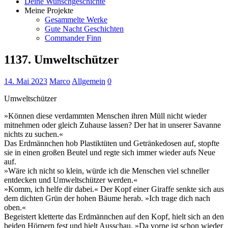
Deine Wunschgeschichte
Meine Projekte
Gesammelte Werke
Gute Nacht Geschichten
Commander Finn
1137. Umweltschützer
14. Mai 2023
Marco
Allgemein
0
Umweltschützer
»Können diese verdammten Menschen ihren Müll nicht wieder
mitnehmen oder gleich Zuhause lassen? Der hat in unserer Savanne
nichts zu suchen.«
Das Erdmännchen hob Plastiktüten und Getränkedosen auf, stopfte
sie in einen großen Beutel und regte sich immer wieder aufs Neue
auf.
»Wäre ich nicht so klein, würde ich die Menschen viel schneller
entdecken und Umweltschützer werden.«
»Komm, ich helfe dir dabei.« Der Kopf einer Giraffe senkte sich aus
dem dichten Grün der hohen Bäume herab. »Ich trage dich nach
oben.«
Begeistert kletterte das Erdmännchen auf den Kopf, hielt sich an den
beiden Hörnern fest und hielt Ausschau. »Da vorne ist schon wieder