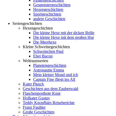
Piratengeschichten
Gespenstergeschichten
Hexengeschichten
Sportgeschichten
andere Geschichten
Seriengeschichten
Hexengeschichten
Die kleine Hexe mit der dicken Brille
Die kleine Hexe mit dem großen Hut
Die Meerhexe
Kleine Schweinegeschichten
Schweinchen Paul
Eber Bacon
Weltraumserien
Planetengeschichten
Astronautin Emma
Mein kleiner Mond und ich
Captain Fine fliegt ins All
Kater Plusch
Geschichten aus dem Zauberwald
Flaschenpostbote Knut
Hofkater Gustav
Teddy Knopfbärs Reiseberichte
Franz Faultier
Große Geschichten