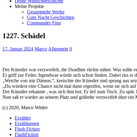
Deine Wunschgeschichte
Meine Projekte
Gesammelte Werke
Gute Nacht Geschichten
Commander Finn
1227. Schädel
17. Januar 2024
Marco
Allgemein
0
Der Künstler war verzweifelt, die Deadline rückte näher. Was sollte er
Er griff zur Feder. Irgendwas würde sich schon finden. Dabei riss er 
„Weiche von mir Dämon.“, kreischte der Künstler und sprang aus sei
„Du würdest eine Chance nicht mal dann ergreifen, wenn sie sich auf d
Der Künstler erkannte , was sich ihm bot. Er lief zum Tisch. Zu spät
Nun saß er wieder an seinem Platz und grübelte verzweifelt über ein 
(c) 2020, Marco Wittler
Erzähler
Erzählungen
Flash Fiction
FlashFiction