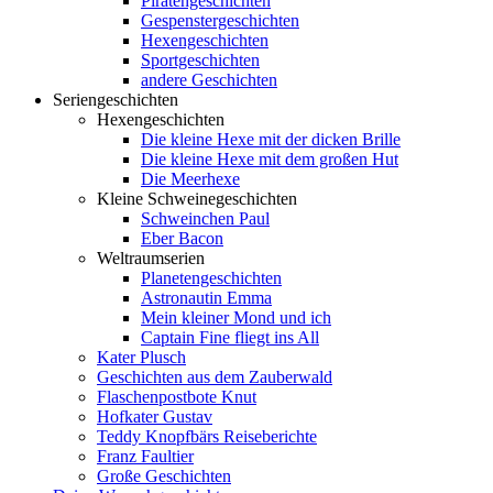
Piratengeschichten
Gespenstergeschichten
Hexengeschichten
Sportgeschichten
andere Geschichten
Seriengeschichten
Hexengeschichten
Die kleine Hexe mit der dicken Brille
Die kleine Hexe mit dem großen Hut
Die Meerhexe
Kleine Schweinegeschichten
Schweinchen Paul
Eber Bacon
Weltraumserien
Planetengeschichten
Astronautin Emma
Mein kleiner Mond und ich
Captain Fine fliegt ins All
Kater Plusch
Geschichten aus dem Zauberwald
Flaschenpostbote Knut
Hofkater Gustav
Teddy Knopfbärs Reiseberichte
Franz Faultier
Große Geschichten