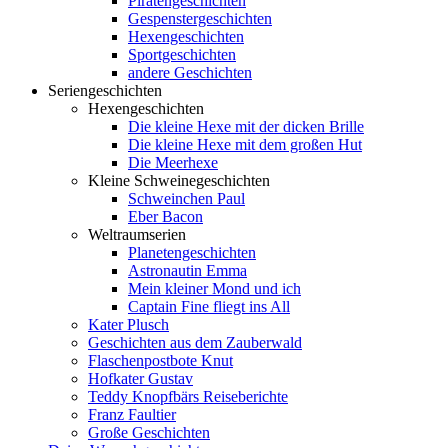
Piratengeschichten
Gespenstergeschichten
Hexengeschichten
Sportgeschichten
andere Geschichten
Seriengeschichten
Hexengeschichten
Die kleine Hexe mit der dicken Brille
Die kleine Hexe mit dem großen Hut
Die Meerhexe
Kleine Schweinegeschichten
Schweinchen Paul
Eber Bacon
Weltraumserien
Planetengeschichten
Astronautin Emma
Mein kleiner Mond und ich
Captain Fine fliegt ins All
Kater Plusch
Geschichten aus dem Zauberwald
Flaschenpostbote Knut
Hofkater Gustav
Teddy Knopfbärs Reiseberichte
Franz Faultier
Große Geschichten