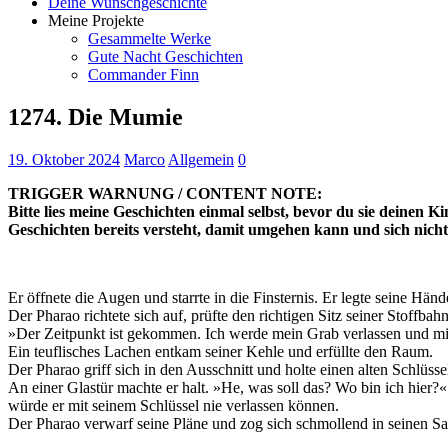
Deine Wunschgeschichte
Meine Projekte
Gesammelte Werke
Gute Nacht Geschichten
Commander Finn
1274. Die Mumie
19. Oktober 2024
Marco
Allgemein
0
TRIGGER WARNUNG / CONTENT NOTE:
Bitte lies meine Geschichten einmal selbst, bevor du sie deinen Ki
Geschichten bereits versteht, damit umgehen kann und sich nicht 
Er öffnete die Augen und starrte in die Finsternis. Er legte seine Hä
Der Pharao richtete sich auf, prüfte den richtigen Sitz seiner Stoffbah
»Der Zeitpunkt ist gekommen. Ich werde mein Grab verlassen und mir
Ein teuflisches Lachen entkam seiner Kehle und erfüllte den Raum.
Der Pharao griff sich in den Ausschnitt und holte einen alten Schlüss
An einer Glastür machte er halt. »He, was soll das? Wo bin ich hier?
würde er mit seinem Schlüssel nie verlassen können.
Der Pharao verwarf seine Pläne und zog sich schmollend in seinen S