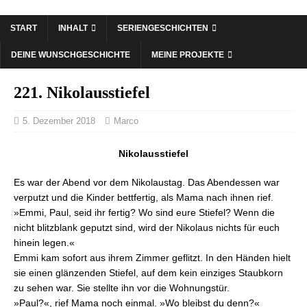
START
INHALT
SERIENGESCHICHTEN
DEINE WUNSCHGESCHICHTE
MEINE PROJEKTE
221. Nikolausstiefel
5. Dezember 2018
Marco
Nikolausstiefel
Es war der Abend vor dem Nikolaustag. Das Abendessen war
verputzt und die Kinder bettfertig, als Mama nach ihnen rief.
»Emmi, Paul, seid ihr fertig? Wo sind eure Stiefel? Wenn die
nicht blitzblank geputzt sind, wird der Nikolaus nichts für euch
hinein legen.«
Emmi kam sofort aus ihrem Zimmer geflitzt. In den Händen hielt
sie einen glänzenden Stiefel, auf dem kein einziges Staubkorn
zu sehen war. Sie stellte ihn vor die Wohnungstür.
»Paul?«, rief Mama noch einmal. »Wo bleibst du denn?«