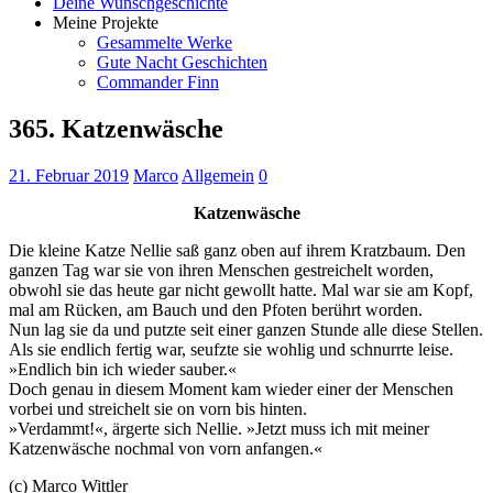
Deine Wunschgeschichte
Meine Projekte
Gesammelte Werke
Gute Nacht Geschichten
Commander Finn
365. Katzenwäsche
21. Februar 2019
Marco
Allgemein
0
Katzenwäsche
Die kleine Katze Nellie saß ganz oben auf ihrem Kratzbaum. Den
ganzen Tag war sie von ihren Menschen gestreichelt worden,
obwohl sie das heute gar nicht gewollt hatte. Mal war sie am Kopf,
mal am Rücken, am Bauch und den Pfoten berührt worden.
Nun lag sie da und putzte seit einer ganzen Stunde alle diese Stellen.
Als sie endlich fertig war, seufzte sie wohlig und schnurrte leise.
»Endlich bin ich wieder sauber.«
Doch genau in diesem Moment kam wieder einer der Menschen
vorbei und streichelt sie on vorn bis hinten.
»Verdammt!«, ärgerte sich Nellie. »Jetzt muss ich mit meiner
Katzenwäsche nochmal von vorn anfangen.«
(c) Marco Wittler