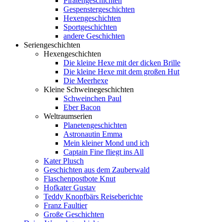
Piratengeschichten
Gespenstergeschichten
Hexengeschichten
Sportgeschichten
andere Geschichten
Seriengeschichten
Hexengeschichten
Die kleine Hexe mit der dicken Brille
Die kleine Hexe mit dem großen Hut
Die Meerhexe
Kleine Schweinegeschichten
Schweinchen Paul
Eber Bacon
Weltraumserien
Planetengeschichten
Astronautin Emma
Mein kleiner Mond und ich
Captain Fine fliegt ins All
Kater Plusch
Geschichten aus dem Zauberwald
Flaschenpostbote Knut
Hofkater Gustav
Teddy Knopfbärs Reiseberichte
Franz Faultier
Große Geschichten