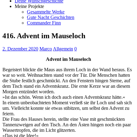
Deine Wunschgeschichte
Meine Projekte
Gesammelte Werke
Gute Nacht Geschichten
Commander Finn
416. Advent im Mauseloch
2. Dezember 2020
Marco
Allgemein
0
Advent im Mauseloch
Begeistert blickte die Maus aus ihrem Loch in der Wand heraus. Es
war so weit. Weihnachten stand vor der Tür. Die Menschen hatten
die Stube festlich geschmückt. An den Fenstern hingen Sterne, auf
dem Tisch stand ein Adventskranz. Die erste Kerze war an diesem
Morgen entzündet worden.
»Ist das schön. Wenn ich doch auch einen Adventskranz hätte.«
In einem unbeobachteten Moment verließ sie ihr Loch und sah sich
um. Vielleicht konnte sie etwas stibitzen, um selbst den Advent zu
feiern.
Die Frau des Hauses herein, stellte eine Vase mit geschmückten
Tannenzweigen auf den Tisch. An den Ästen hingen noch ein paar
Wassertropfen, die im Licht glitzerten.
»Das ist die Idee!«