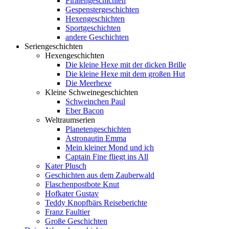
Piratengeschichten
Gespenstergeschichten
Hexengeschichten
Sportgeschichten
andere Geschichten
Seriengeschichten
Hexengeschichten
Die kleine Hexe mit der dicken Brille
Die kleine Hexe mit dem großen Hut
Die Meerhexe
Kleine Schweinegeschichten
Schweinchen Paul
Eber Bacon
Weltraumserien
Planetengeschichten
Astronautin Emma
Mein kleiner Mond und ich
Captain Fine fliegt ins All
Kater Plusch
Geschichten aus dem Zauberwald
Flaschenpostbote Knut
Hofkater Gustav
Teddy Knopfbärs Reiseberichte
Franz Faultier
Große Geschichten