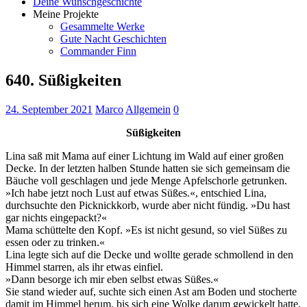
Deine Wunschgeschichte
Meine Projekte
Gesammelte Werke
Gute Nacht Geschichten
Commander Finn
640. Süßigkeiten
24. September 2021
Marco
Allgemein
0
Süßigkeiten
Lina saß mit Mama auf einer Lichtung im Wald auf einer großen
Decke. In der letzten halben Stunde hatten sie sich gemeinsam die
Bäuche voll geschlagen und jede Menge Apfelschorle getrunken.
»Ich habe jetzt noch Lust auf etwas Süßes.«, entschied Lina,
durchsuchte den Picknickkorb, wurde aber nicht fündig. »Du hast
gar nichts eingepackt?«
Mama schüttelte den Kopf. »Es ist nicht gesund, so viel Süßes zu
essen oder zu trinken.«
Lina legte sich auf die Decke und wollte gerade schmollend in den
Himmel starren, als ihr etwas einfiel.
»Dann besorge ich mir eben selbst etwas Süßes.«
Sie stand wieder auf, suchte sich einen Ast am Boden und stocherte
damit im Himmel herum, bis sich eine Wolke darum gewickelt hatte.