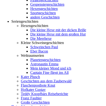
Piratengeschichten
Gespenstergeschichten
Hexengeschichten
Sportgeschichten
andere Geschichten
Seriengeschichten
Hexengeschichten
Die kleine Hexe mit der dicken Brille
Die kleine Hexe mit dem großen Hut
Die Meerhexe
Kleine Schweinegeschichten
Schweinchen Paul
Eber Bacon
Weltraumserien
Planetengeschichten
Astronautin Emma
Mein kleiner Mond und ich
Captain Fine fliegt ins All
Kater Plusch
Geschichten aus dem Zauberwald
Flaschenpostbote Knut
Hofkater Gustav
Teddy Knopfbärs Reiseberichte
Franz Faultier
Große Geschichten