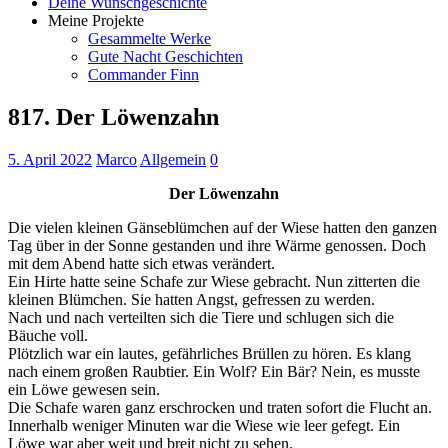
Deine Wunschgeschichte
Meine Projekte
Gesammelte Werke
Gute Nacht Geschichten
Commander Finn
817. Der Löwenzahn
5. April 2022
Marco
Allgemein
0
Der Löwenzahn
Die vielen kleinen Gänseblümchen auf der Wiese hatten den ganzen
Tag über in der Sonne gestanden und ihre Wärme genossen. Doch
mit dem Abend hatte sich etwas verändert.
Ein Hirte hatte seine Schafe zur Wiese gebracht. Nun zitterten die
kleinen Blümchen. Sie hatten Angst, gefressen zu werden.
Nach und nach verteilten sich die Tiere und schlugen sich die
Bäuche voll.
Plötzlich war ein lautes, gefährliches Brüllen zu hören. Es klang
nach einem großen Raubtier. Ein Wolf? Ein Bär? Nein, es musste
ein Löwe gewesen sein.
Die Schafe waren ganz erschrocken und traten sofort die Flucht an.
Innerhalb weniger Minuten war die Wiese wie leer gefegt. Ein
Löwe war aber weit und breit nicht zu sehen.