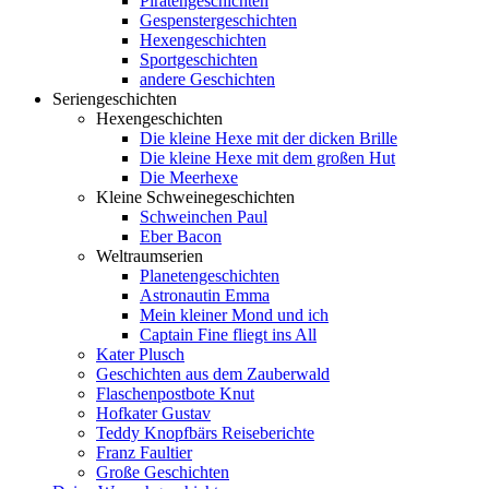
Piratengeschichten
Gespenstergeschichten
Hexengeschichten
Sportgeschichten
andere Geschichten
Seriengeschichten
Hexengeschichten
Die kleine Hexe mit der dicken Brille
Die kleine Hexe mit dem großen Hut
Die Meerhexe
Kleine Schweinegeschichten
Schweinchen Paul
Eber Bacon
Weltraumserien
Planetengeschichten
Astronautin Emma
Mein kleiner Mond und ich
Captain Fine fliegt ins All
Kater Plusch
Geschichten aus dem Zauberwald
Flaschenpostbote Knut
Hofkater Gustav
Teddy Knopfbärs Reiseberichte
Franz Faultier
Große Geschichten