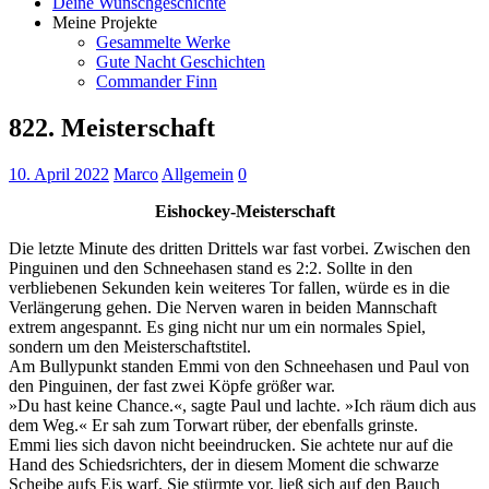
Deine Wunschgeschichte
Meine Projekte
Gesammelte Werke
Gute Nacht Geschichten
Commander Finn
822. Meisterschaft
10. April 2022
Marco
Allgemein
0
Eishockey-Meisterschaft
Die letzte Minute des dritten Drittels war fast vorbei. Zwischen den
Pinguinen und den Schneehasen stand es 2:2. Sollte in den
verbliebenen Sekunden kein weiteres Tor fallen, würde es in die
Verlängerung gehen. Die Nerven waren in beiden Mannschaft
extrem angespannt. Es ging nicht nur um ein normales Spiel,
sondern um den Meisterschaftstitel.
Am Bullypunkt standen Emmi von den Schneehasen und Paul von
den Pinguinen, der fast zwei Köpfe größer war.
»Du hast keine Chance.«, sagte Paul und lachte. »Ich räum dich aus
dem Weg.« Er sah zum Torwart rüber, der ebenfalls grinste.
Emmi lies sich davon nicht beeindrucken. Sie achtete nur auf die
Hand des Schiedsrichters, der in diesem Moment die schwarze
Scheibe aufs Eis warf. Sie stürmte vor, ließ sich auf den Bauch