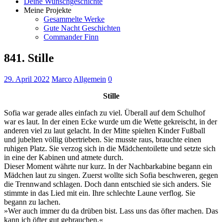
Deine Wunschgeschichte
Meine Projekte
Gesammelte Werke
Gute Nacht Geschichten
Commander Finn
841. Stille
29. April 2022
Marco
Allgemein
0
Stille
Sofia war gerade alles einfach zu viel. Überall auf dem Schulhof
war es laut. In der einen Ecke wurde um die Wette gekreischt, in der
anderen viel zu laut gelacht. In der Mitte spielten Kinder Fußball
und jubelten völlig übertrieben. Sie musste raus, brauchte einen
ruhigen Platz. Sie verzog sich in die Mädchentoilette und setzte sich
in eine der Kabinen und atmete durch.
Dieser Moment währte nur kurz. In der Nachbarkabine begann ein
Mädchen laut zu singen. Zuerst wollte sich Sofia beschweren, gegen
die Trennwand schlagen. Doch dann entschied sie sich anders. Sie
stimmte in das Lied mit ein. Ihre schlechte Laune verflog. Sie
begann zu lachen.
»Wer auch immer du da drüben bist. Lass uns das öfter machen. Das
kann ich öfter gut gebrauchen.«