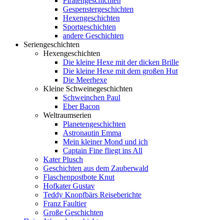
Piratengeschichten
Gespenstergeschichten
Hexengeschichten
Sportgeschichten
andere Geschichten
Seriengeschichten
Hexengeschichten
Die kleine Hexe mit der dicken Brille
Die kleine Hexe mit dem großen Hut
Die Meerhexe
Kleine Schweinegeschichten
Schweinchen Paul
Eber Bacon
Weltraumserien
Planetengeschichten
Astronautin Emma
Mein kleiner Mond und ich
Captain Fine fliegt ins All
Kater Plusch
Geschichten aus dem Zauberwald
Flaschenpostbote Knut
Hofkater Gustav
Teddy Knopfbärs Reiseberichte
Franz Faultier
Große Geschichten