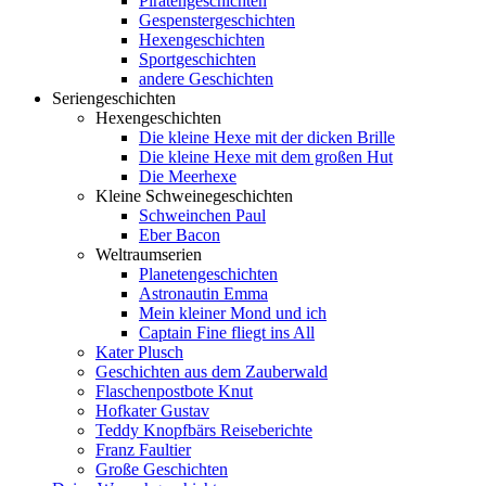
Piratengeschichten
Gespenstergeschichten
Hexengeschichten
Sportgeschichten
andere Geschichten
Seriengeschichten
Hexengeschichten
Die kleine Hexe mit der dicken Brille
Die kleine Hexe mit dem großen Hut
Die Meerhexe
Kleine Schweinegeschichten
Schweinchen Paul
Eber Bacon
Weltraumserien
Planetengeschichten
Astronautin Emma
Mein kleiner Mond und ich
Captain Fine fliegt ins All
Kater Plusch
Geschichten aus dem Zauberwald
Flaschenpostbote Knut
Hofkater Gustav
Teddy Knopfbärs Reiseberichte
Franz Faultier
Große Geschichten