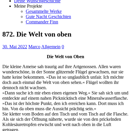
Deine Wunschgeschichte
Meine Projekte
Gesammelte Werke
Gute Nacht Geschichten
Commander Finn
872. Die Welt von oben
30. Mai 2022
Marco
Allgemein
0
Die Welt von Oben
Die kleine Ameise sah traurig auf ihre Artgenossen. Allen waren
wunderschöne, in der Sonne glitzernde Flügel gewachsen, nur sie
hatte keine bekommen. »Das ist so unglaublich unfair. Ich möchte
doch auch einmal die Welt von oben sehen.« Flügel wollten ihr
dennoch nicht wachsen.
»Dann suche ich mir eben einen eigenen Weg.« Sie sah sich um und
entdeckte auf einem nahen Picknicktisch eine Mineralwasserflasche.
»Das ist der höchste Punkt, den ich erreichen kann. Dort muss ich
hin. Von da oben muss die Aussicht prächtig sein.«
Sie kletter vom Boden auf den Tisch und vom Tisch auf die Flasche.
Als sie sich der Öffnung näherte, wurde sie von den prickelnden
Kohlesäuretropfen erwischt und weit nach oben in die Luft
getragen.