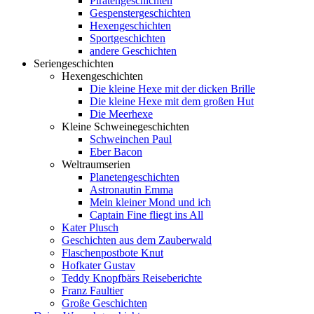
Piratengeschichten
Gespenstergeschichten
Hexengeschichten
Sportgeschichten
andere Geschichten
Seriengeschichten
Hexengeschichten
Die kleine Hexe mit der dicken Brille
Die kleine Hexe mit dem großen Hut
Die Meerhexe
Kleine Schweinegeschichten
Schweinchen Paul
Eber Bacon
Weltraumserien
Planetengeschichten
Astronautin Emma
Mein kleiner Mond und ich
Captain Fine fliegt ins All
Kater Plusch
Geschichten aus dem Zauberwald
Flaschenpostbote Knut
Hofkater Gustav
Teddy Knopfbärs Reiseberichte
Franz Faultier
Große Geschichten