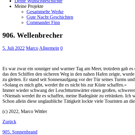
Deine Wunschgeschichte
Meine Projekte
Gesammelte Werke
Gute Nacht Geschichten
Commander Finn
906. Wellenbrecher
5. Juli 2022
Marco
Allgemein
0
Es war zwar ein sonniger und warmer Tag am Meer, trotzdem gab es ei
das den Schiffen den sicheren Weg in den nahen Hafen zeigte, wurde 
zu gleiten. Er stand seit Sonnenaufgang vor der Tür seines Turms un
»Solang es mich gibt, werdet ihr es nicht bis zur Küste schaffen.«
Immer wieder schwang der Leuchtturmwärter einen großen, schweren 
»Niemals werdet ihr es schaffen, meine Badegäste zu ertränken. Ich 
Schon allein diese unglaubliche Tätigkeit lockte viele Touristen an di
(c) 2022, Marco Wittler
Zurück
905. Sonnenbrand