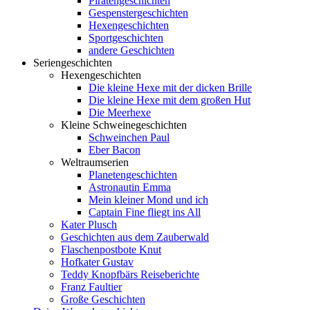
Piratengeschichten
Gespenstergeschichten
Hexengeschichten
Sportgeschichten
andere Geschichten
Seriengeschichten
Hexengeschichten
Die kleine Hexe mit der dicken Brille
Die kleine Hexe mit dem großen Hut
Die Meerhexe
Kleine Schweinegeschichten
Schweinchen Paul
Eber Bacon
Weltraumserien
Planetengeschichten
Astronautin Emma
Mein kleiner Mond und ich
Captain Fine fliegt ins All
Kater Plusch
Geschichten aus dem Zauberwald
Flaschenpostbote Knut
Hofkater Gustav
Teddy Knopfbärs Reiseberichte
Franz Faultier
Große Geschichten