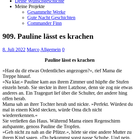
Deine Wunschgeschichte
Meine Projekte
Gesammelte Werke
Gute Nacht Geschichten
Commander Finn
909. Pauline lässt es krachen
8. Juli 2022
Marco
Allgemein
0
Pauline lässt es krachen
»Hast du dir etwas Ordentliches angezogen?«, rief Mama die
Treppe hinauf.
»Na klar.« Pauline kam aus ihrem Zimmer und hüpfte die Stufen
einzeln herab. Sie steckte in ihrer Latzhose, denn sie zog nie etwas
anderes an. Ein Tragegurt lief über die Schulter, der andere hing
offen herab.
Mama sah an ihrer Tochter herab und nickte. »Perfekt. Würdest du
mal in einem Kleid stecken, würde Oma dich nicht
wiedererkennen.«
Sie verließen das Haus. Während Mama einen Regenschirm
aufspannte, genoss Pauline die Tropfen.
»Geh nicht zu nah an die Pfütze.«, hörte sie eine andere Mutter zu
ihrem Kind sagen. »Du bekommst sonst nasse Schuhe. Und nein,