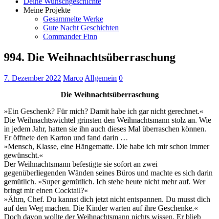
Deine Wunschgeschichte
Meine Projekte
Gesammelte Werke
Gute Nacht Geschichten
Commander Finn
994. Die Weihnachtsüberraschung
7. Dezember 2022
Marco
Allgemein
0
Die Weihnachtsüberraschung
»Ein Geschenk? Für mich? Damit habe ich gar nicht gerechnet.«
Die Weihnachtswichtel grinsten den Weihnachtsmann stolz an. Wie
in jedem Jahr, hatten sie ihn auch dieses Mal überraschen können.
Er öffnete den Karton und fand darin …
»Mensch, Klasse, eine Hängematte. Die habe ich mir schon immer
gewünscht.«
Der Weihnachtsmann befestigte sie sofort an zwei
gegenüberliegenden Wänden seines Büros und machte es sich darin
gemütlich. »Super gemütlich. Ich stehe heute nicht mehr auf. Wer
bringt mir einen Cocktail?«
»Ähm, Chef. Du kannst dich jetzt nicht entspannen. Du musst dich
auf den Weg machen. Die Kinder warten auf ihre Geschenke.«
Doch davon wollte der Weihnachtsmann nichts wissen. Er blieb