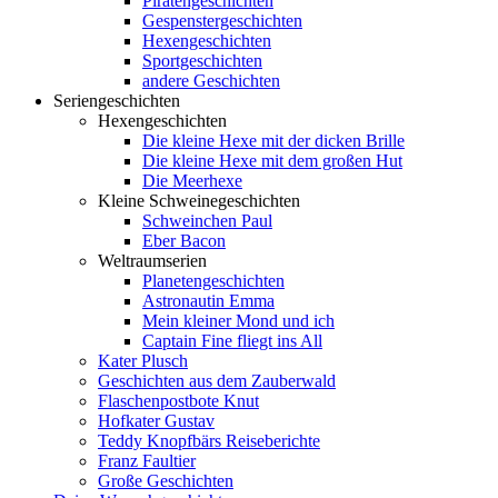
Piratengeschichten
Gespenstergeschichten
Hexengeschichten
Sportgeschichten
andere Geschichten
Seriengeschichten
Hexengeschichten
Die kleine Hexe mit der dicken Brille
Die kleine Hexe mit dem großen Hut
Die Meerhexe
Kleine Schweinegeschichten
Schweinchen Paul
Eber Bacon
Weltraumserien
Planetengeschichten
Astronautin Emma
Mein kleiner Mond und ich
Captain Fine fliegt ins All
Kater Plusch
Geschichten aus dem Zauberwald
Flaschenpostbote Knut
Hofkater Gustav
Teddy Knopfbärs Reiseberichte
Franz Faultier
Große Geschichten