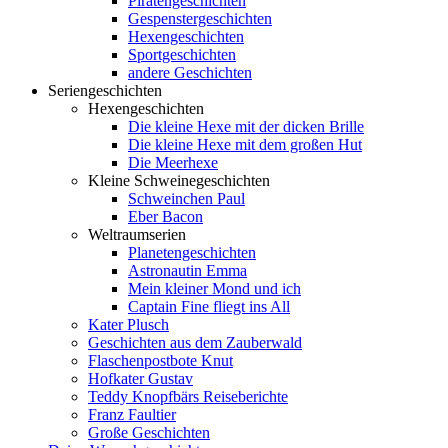
Piratengeschichten
Gespenstergeschichten
Hexengeschichten
Sportgeschichten
andere Geschichten
Seriengeschichten
Hexengeschichten
Die kleine Hexe mit der dicken Brille
Die kleine Hexe mit dem großen Hut
Die Meerhexe
Kleine Schweinegeschichten
Schweinchen Paul
Eber Bacon
Weltraumserien
Planetengeschichten
Astronautin Emma
Mein kleiner Mond und ich
Captain Fine fliegt ins All
Kater Plusch
Geschichten aus dem Zauberwald
Flaschenpostbote Knut
Hofkater Gustav
Teddy Knopfbärs Reiseberichte
Franz Faultier
Große Geschichten