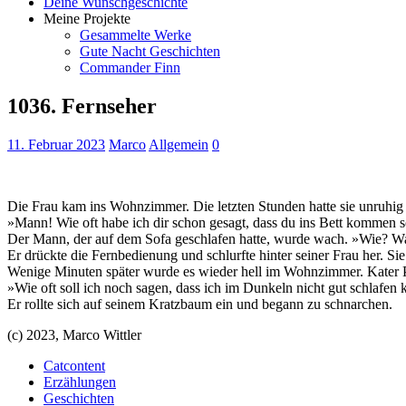
Deine Wunschgeschichte
Meine Projekte
Gesammelte Werke
Gute Nacht Geschichten
Commander Finn
1036. Fernseher
11. Februar 2023
Marco
Allgemein
0
Die Frau kam ins Wohnzimmer. Die letzten Stunden hatte sie unruhig i
»Mann! Wie oft habe ich dir schon gesagt, dass du ins Bett kommen so
Der Mann, der auf dem Sofa geschlafen hatte, wurde wach. »Wie? Was? 
Er drückte die Fernbedienung und schlurfte hinter seiner Frau her. Si
Wenige Minuten später wurde es wieder hell im Wohnzimmer. Kater Pl
»Wie oft soll ich noch sagen, dass ich im Dunkeln nicht gut schlafen 
Er rollte sich auf seinem Kratzbaum ein und begann zu schnarchen.
(c) 2023, Marco Wittler
Catcontent
Erzählungen
Geschichten