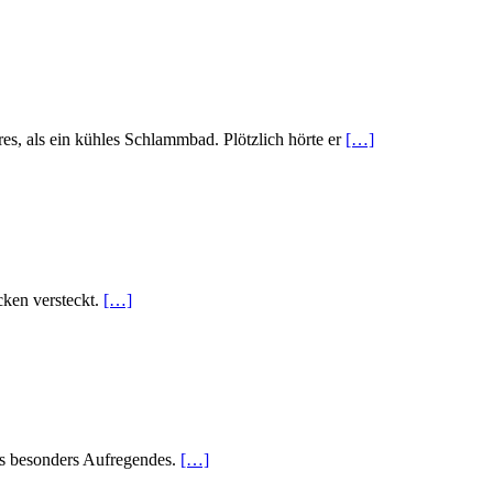
s, als ein kühles Schlammbad. Plötzlich hörte er
[…]
cken versteckt.
[…]
as besonders Aufregendes.
[…]