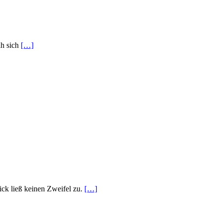
ah sich
[…]
ick ließ keinen Zweifel zu.
[…]