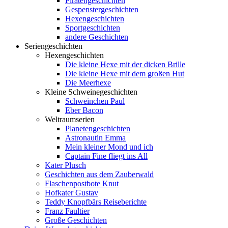
Piratengeschichten
Gespenstergeschichten
Hexengeschichten
Sportgeschichten
andere Geschichten
Seriengeschichten
Hexengeschichten
Die kleine Hexe mit der dicken Brille
Die kleine Hexe mit dem großen Hut
Die Meerhexe
Kleine Schweinegeschichten
Schweinchen Paul
Eber Bacon
Weltraumserien
Planetengeschichten
Astronautin Emma
Mein kleiner Mond und ich
Captain Fine fliegt ins All
Kater Plusch
Geschichten aus dem Zauberwald
Flaschenpostbote Knut
Hofkater Gustav
Teddy Knopfbärs Reiseberichte
Franz Faultier
Große Geschichten