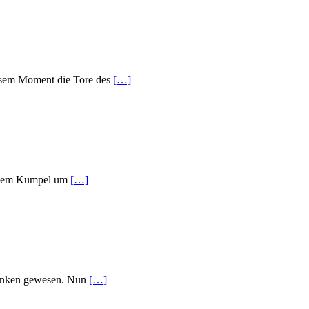
iesem Moment die Tore des
[…]
einem Kumpel um
[…]
 denken gewesen. Nun
[…]