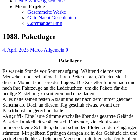
Deine Wunschgeschichte
Meine Projekte
Gesammelte Werke
Gute Nacht Geschichten
Commander Finn
1088. Paketlager
4. April 2023
Marco
Allgemein
0
Paketlager
Es war ein Stunde vor Sonnenaufgang. Während die meisten
Menschen noch schlafend in ihren Betten lagen, öffneten sich in
diesem Moment die Tore des Lagers. Die Zusteller fuhren nach und
nach ihre Fahrzeuge an die Ladebuchten, um die Pakete für die
heutige Zustellung zu sortieren und einzuladen.
Alles hatte seinen festen Ablauf und lief nach dem immer gleichen
Schema ab. Doch an diesem Tag geschah etwas, womit der
Paketdienst nie gerechnet hätte.
»Angriff!« Eine laute Stimme erschallte über das gesamte Gelände.
Aus der Dunkelheit schälten sich Dutzende, vielleicht sogar
hunderte kleine Schatten, die auf schnellen Pfoten zu den Eingängen
stürmten. Mit geübten Sprüngen drangen sie in das Gebäude ein und
vertrieben die hier arbeitenden Menschen mit ihren scharfen Krallen.