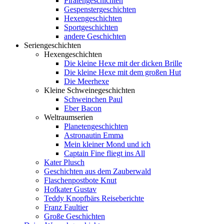
Piratengeschichten
Gespenstergeschichten
Hexengeschichten
Sportgeschichten
andere Geschichten
Seriengeschichten
Hexengeschichten
Die kleine Hexe mit der dicken Brille
Die kleine Hexe mit dem großen Hut
Die Meerhexe
Kleine Schweinegeschichten
Schweinchen Paul
Eber Bacon
Weltraumserien
Planetengeschichten
Astronautin Emma
Mein kleiner Mond und ich
Captain Fine fliegt ins All
Kater Plusch
Geschichten aus dem Zauberwald
Flaschenpostbote Knut
Hofkater Gustav
Teddy Knopfbärs Reiseberichte
Franz Faultier
Große Geschichten