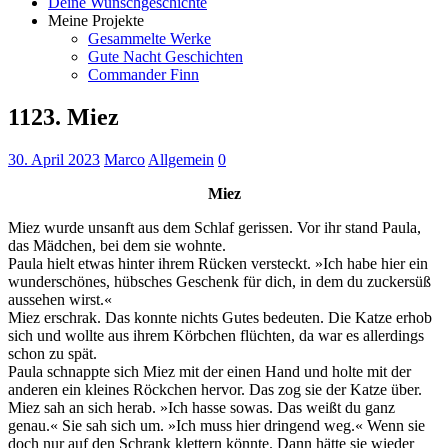
Deine Wunschgeschichte
Meine Projekte
Gesammelte Werke
Gute Nacht Geschichten
Commander Finn
1123. Miez
30. April 2023
Marco
Allgemein
0
Miez
Miez wurde unsanft aus dem Schlaf gerissen. Vor ihr stand Paula,
das Mädchen, bei dem sie wohnte.
Paula hielt etwas hinter ihrem Rücken versteckt. »Ich habe hier ein
wunderschönes, hübsches Geschenk für dich, in dem du zuckersüß
aussehen wirst.«
Miez erschrak. Das konnte nichts Gutes bedeuten. Die Katze erhob
sich und wollte aus ihrem Körbchen flüchten, da war es allerdings
schon zu spät.
Paula schnappte sich Miez mit der einen Hand und holte mit der
anderen ein kleines Röckchen hervor. Das zog sie der Katze über.
Miez sah an sich herab. »Ich hasse sowas. Das weißt du ganz
genau.« Sie sah sich um. »Ich muss hier dringend weg.« Wenn sie
doch nur auf den Schrank klettern könnte. Dann hätte sie wieder