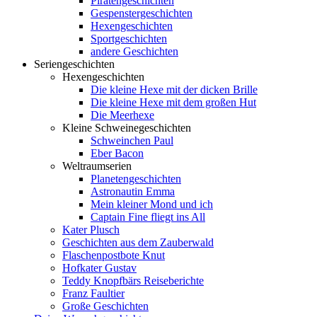
Piratengeschichten
Gespenstergeschichten
Hexengeschichten
Sportgeschichten
andere Geschichten
Seriengeschichten
Hexengeschichten
Die kleine Hexe mit der dicken Brille
Die kleine Hexe mit dem großen Hut
Die Meerhexe
Kleine Schweinegeschichten
Schweinchen Paul
Eber Bacon
Weltraumserien
Planetengeschichten
Astronautin Emma
Mein kleiner Mond und ich
Captain Fine fliegt ins All
Kater Plusch
Geschichten aus dem Zauberwald
Flaschenpostbote Knut
Hofkater Gustav
Teddy Knopfbärs Reiseberichte
Franz Faultier
Große Geschichten