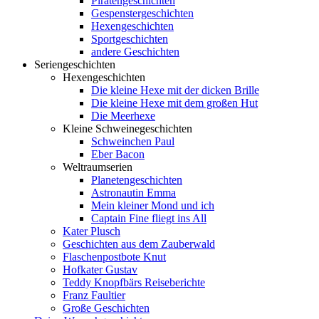
Piratengeschichten
Gespenstergeschichten
Hexengeschichten
Sportgeschichten
andere Geschichten
Seriengeschichten
Hexengeschichten
Die kleine Hexe mit der dicken Brille
Die kleine Hexe mit dem großen Hut
Die Meerhexe
Kleine Schweinegeschichten
Schweinchen Paul
Eber Bacon
Weltraumserien
Planetengeschichten
Astronautin Emma
Mein kleiner Mond und ich
Captain Fine fliegt ins All
Kater Plusch
Geschichten aus dem Zauberwald
Flaschenpostbote Knut
Hofkater Gustav
Teddy Knopfbärs Reiseberichte
Franz Faultier
Große Geschichten