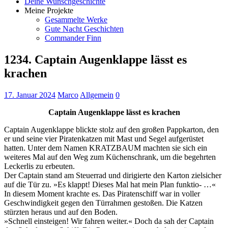
Deine Wunschgeschichte
Meine Projekte
Gesammelte Werke
Gute Nacht Geschichten
Commander Finn
1234. Captain Augenklappe lässt es
krachen
17. Januar 2024
Marco
Allgemein
0
Captain Augenklappe lässt es krachen
Captain Augenklappe blickte stolz auf den großen Pappkarton, den
er und seine vier Piratenkatzen mit Mast und Segel aufgerüstet
hatten. Unter dem Namen KRATZBAUM machten sie sich ein
weiteres Mal auf den Weg zum Küchenschrank, um die begehrten
Leckerlis zu erbeuten.
Der Captain stand am Steuerrad und dirigierte den Karton zielsicher
auf die Tür zu. »Es klappt! Dieses Mal hat mein Plan funktio- …«
In diesem Moment krachte es. Das Piratenschiff war in voller
Geschwindigkeit gegen den Türrahmen gestoßen. Die Katzen
stürzten heraus und auf den Boden.
»Schnell einsteigen! Wir fahren weiter.« Doch da sah der Captain