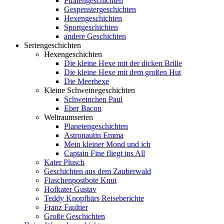
Piratengeschichten
Gespenstergeschichten
Hexengeschichten
Sportgeschichten
andere Geschichten
Seriengeschichten
Hexengeschichten
Die kleine Hexe mit der dicken Brille
Die kleine Hexe mit dem großen Hut
Die Meerhexe
Kleine Schweinegeschichten
Schweinchen Paul
Eber Bacon
Weltraumserien
Planetengeschichten
Astronautin Emma
Mein kleiner Mond und ich
Captain Fine fliegt ins All
Kater Plusch
Geschichten aus dem Zauberwald
Flaschenpostbote Knut
Hofkater Gustav
Teddy Knopfbärs Reiseberichte
Franz Faultier
Große Geschichten