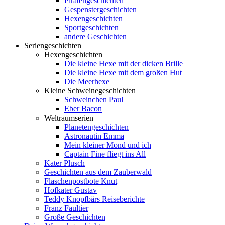
Piratengeschichten
Gespenstergeschichten
Hexengeschichten
Sportgeschichten
andere Geschichten
Seriengeschichten
Hexengeschichten
Die kleine Hexe mit der dicken Brille
Die kleine Hexe mit dem großen Hut
Die Meerhexe
Kleine Schweinegeschichten
Schweinchen Paul
Eber Bacon
Weltraumserien
Planetengeschichten
Astronautin Emma
Mein kleiner Mond und ich
Captain Fine fliegt ins All
Kater Plusch
Geschichten aus dem Zauberwald
Flaschenpostbote Knut
Hofkater Gustav
Teddy Knopfbärs Reiseberichte
Franz Faultier
Große Geschichten