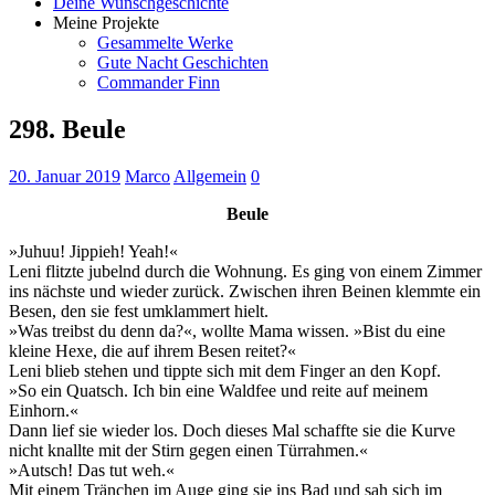
Deine Wunschgeschichte
Meine Projekte
Gesammelte Werke
Gute Nacht Geschichten
Commander Finn
298. Beule
20. Januar 2019
Marco
Allgemein
0
Beule
»Juhuu! Jippieh! Yeah!«
Leni flitzte jubelnd durch die Wohnung. Es ging von einem Zimmer
ins nächste und wieder zurück. Zwischen ihren Beinen klemmte ein
Besen, den sie fest umklammert hielt.
»Was treibst du denn da?«, wollte Mama wissen. »Bist du eine
kleine Hexe, die auf ihrem Besen reitet?«
Leni blieb stehen und tippte sich mit dem Finger an den Kopf.
»So ein Quatsch. Ich bin eine Waldfee und reite auf meinem
Einhorn.«
Dann lief sie wieder los. Doch dieses Mal schaffte sie die Kurve
nicht knallte mit der Stirn gegen einen Türrahmen.«
»Autsch! Das tut weh.«
Mit einem Tränchen im Auge ging sie ins Bad und sah sich im