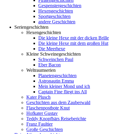
Piratengeschichten
Gespenstergeschichten
Hexengeschichten
Sportgeschichten
andere Geschichten
Seriengeschichten
Hexengeschichten
Die kleine Hexe mit der dicken Brille
Die kleine Hexe mit dem großen Hut
Die Meerhexe
Kleine Schweinegeschichten
Schweinchen Paul
Eber Bacon
Weltraumserien
Planetengeschichten
Astronautin Emma
Mein kleiner Mond und ich
Captain Fine fliegt ins All
Kater Plusch
Geschichten aus dem Zauberwald
Flaschenpostbote Knut
Hofkater Gustav
Teddy Knopfbärs Reiseberichte
Franz Faultier
Große Geschichten