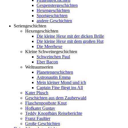
Piratengeschichten
Gespenstergeschichten
Hexengeschichten
Sportgeschichten
andere Geschichten
Seriengeschichten
Hexengeschichten
Die kleine Hexe mit der dicken Brille
Die kleine Hexe mit dem großen Hut
Die Meerhexe
Kleine Schweinegeschichten
Schweinchen Paul
Eber Bacon
Weltraumserien
Planetengeschichten
Astronautin Emma
Mein kleiner Mond und ich
Captain Fine fliegt ins All
Kater Plusch
Geschichten aus dem Zauberwald
Flaschenpostbote Knut
Hofkater Gustav
Teddy Knopfbärs Reiseberichte
Franz Faultier
Große Geschichten