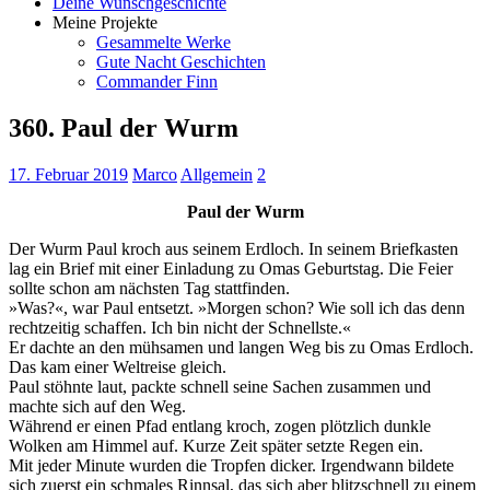
Deine Wunschgeschichte
Meine Projekte
Gesammelte Werke
Gute Nacht Geschichten
Commander Finn
360. Paul der Wurm
17. Februar 2019
Marco
Allgemein
2
Paul der Wurm
Der Wurm Paul kroch aus seinem Erdloch. In seinem Briefkasten
lag ein Brief mit einer Einladung zu Omas Geburtstag. Die Feier
sollte schon am nächsten Tag stattfinden.
»Was?«, war Paul entsetzt. »Morgen schon? Wie soll ich das denn
rechtzeitig schaffen. Ich bin nicht der Schnellste.«
Er dachte an den mühsamen und langen Weg bis zu Omas Erdloch.
Das kam einer Weltreise gleich.
Paul stöhnte laut, packte schnell seine Sachen zusammen und
machte sich auf den Weg.
Während er einen Pfad entlang kroch, zogen plötzlich dunkle
Wolken am Himmel auf. Kurze Zeit später setzte Regen ein.
Mit jeder Minute wurden die Tropfen dicker. Irgendwann bildete
sich zuerst ein schmales Rinnsal, das sich aber blitzschnell zu einem