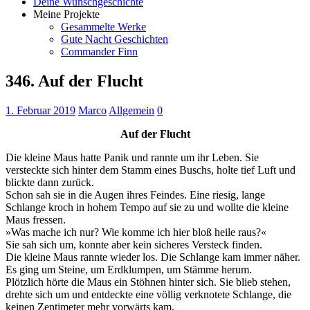
Deine Wunschgeschichte
Meine Projekte
Gesammelte Werke
Gute Nacht Geschichten
Commander Finn
346. Auf der Flucht
1. Februar 2019
Marco
Allgemein
0
Auf der Flucht
Die kleine Maus hatte Panik und rannte um ihr Leben. Sie
versteckte sich hinter dem Stamm eines Buschs, holte tief Luft und
blickte dann zurück.
Schon sah sie in die Augen ihres Feindes. Eine riesig, lange
Schlange kroch in hohem Tempo auf sie zu und wollte die kleine
Maus fressen.
»Was mache ich nur? Wie komme ich hier bloß heile raus?«
Sie sah sich um, konnte aber kein sicheres Versteck finden.
Die kleine Maus rannte wieder los. Die Schlange kam immer näher.
Es ging um Steine, um Erdklumpen, um Stämme herum.
Plötzlich hörte die Maus ein Stöhnen hinter sich. Sie blieb stehen,
drehte sich um und entdeckte eine völlig verknotete Schlange, die
keinen Zentimeter mehr vorwärts kam.