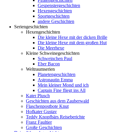
Piratengeschichten
Gespenstergeschichten
Hexengeschichten
Sportgeschichten
andere Geschichten
Seriengeschichten
Hexengeschichten
Die kleine Hexe mit der dicken Brille
Die kleine Hexe mit dem großen Hut
Die Meerhexe
Kleine Schweinegeschichten
Schweinchen Paul
Eber Bacon
Weltraumserien
Planetengeschichten
Astronautin Emma
Mein kleiner Mond und ich
Captain Fine fliegt ins All
Kater Plusch
Geschichten aus dem Zauberwald
Flaschenpostbote Knut
Hofkater Gustav
Teddy Knopfbärs Reiseberichte
Franz Faultier
Große Geschichten