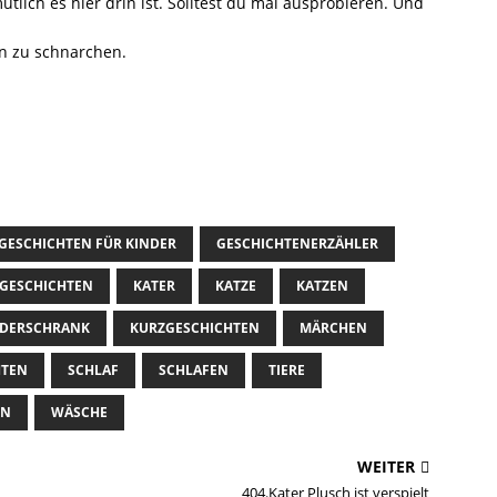
ütlich es hier drin ist. Solltest du mal ausprobieren. Und
n zu schnarchen.
GESCHICHTEN FÜR KINDER
GESCHICHTENERZÄHLER
GESCHICHTEN
KATER
KATZE
KATZEN
IDERSCHRANK
KURZGESCHICHTEN
MÄRCHEN
HTEN
SCHLAF
SCHLAFEN
TIERE
EN
WÄSCHE
WEITER
404.Kater Plusch ist verspielt