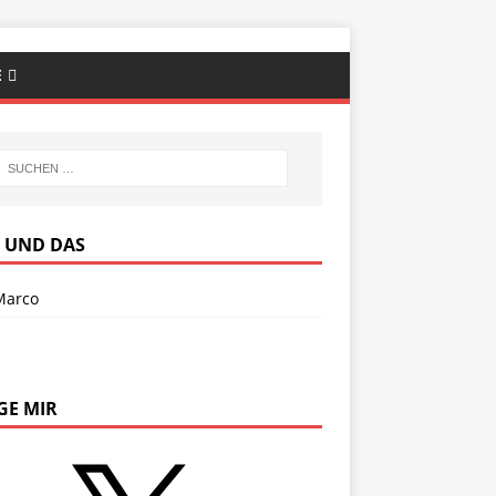
E
S UND DAS
Marco
GE MIR