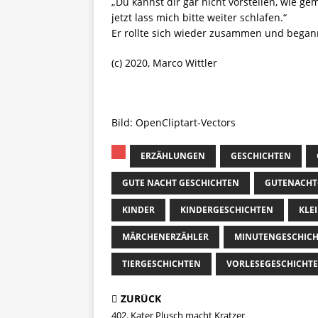
„Du kannst dir gar nicht vorstellen, wie gem
jetzt lass mich bitte weiter schlafen.“
Er rollte sich wieder zusammen und began
(c) 2020, Marco Wittler
Bild: OpenCliptart-Vectors
ERZÄHLUNGEN
GESCHICHTEN
GUTE NACHT GESCHICHTEN
GUTENACHT
KINDER
KINDERGESCHICHTEN
KLE
MÄRCHENERZÄHLER
MINUTENGESCHIC
TIERGESCHICHTEN
VORLESEGESCHICHT
ZURÜCK
402. Kater Plusch macht Kratzer