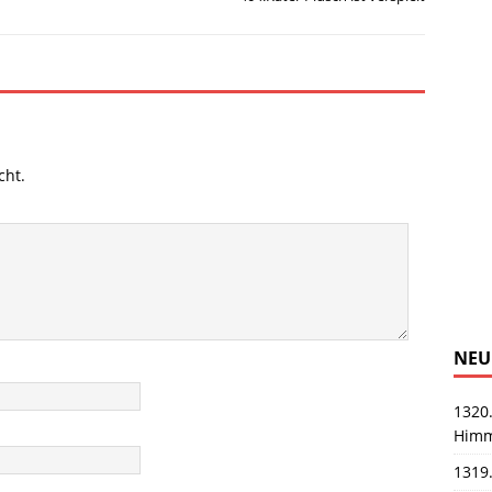
cht.
NEU
1320.
Himm
1319.