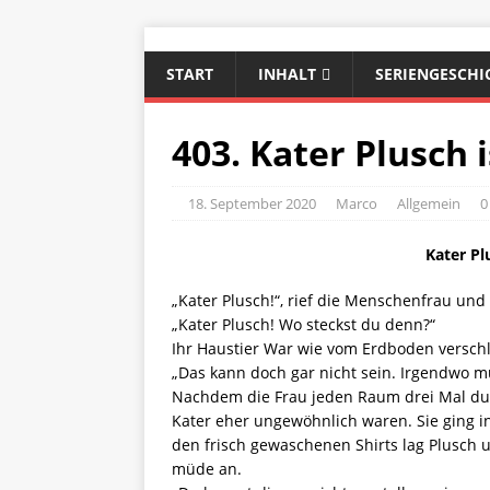
START
INHALT
SERIENGESCHI
403. Kater Plusch i
18. September 2020
Marco
Allgemein
0
Kater Pl
„Kater Plusch!“, rief die Menschenfrau un
„Kater Plusch! Wo steckst du denn?“
Ihr Haustier War wie vom Erdboden verschlu
„Das kann doch gar nicht sein. Irgendwo m
Nachdem die Frau jeden Raum drei Mal durch
Kater eher ungewöhnlich waren. Sie ging i
den frisch gewaschenen Shirts lag Plusch 
müde an.