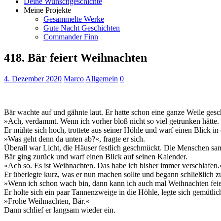
Deine Wunschgeschichte
Meine Projekte
Gesammelte Werke
Gute Nacht Geschichten
Commander Finn
418. Bär feiert Weihnachten
4. Dezember 2020
Marco
Allgemein
0
Bär wachte auf und gähnte laut. Er hatte schon eine ganze Weile ges
»Ach, verdammt. Wenn ich vorher bloß nicht so viel getrunken hätte. 
Er mühte sich hoch, trottete aus seiner Höhle und warf einen Blick in
»Was geht denn da unten ab?«, fragte er sich.
Überall war Licht, die Häuser festlich geschmückt. Die Menschen sa
Bär ging zurück und warf einen Blick auf seinen Kalender.
»Ach so. Es ist Weihnachten. Das habe ich bisher immer verschlafen.
Er überlegte kurz, was er nun machen sollte und begann schließlich z
»Wenn ich schon wach bin, dann kann ich auch mal Weihnachten feie
Er holte sich ein paar Tannenzweige in die Höhle, legte sich gemütlich
»Frohe Weihnachten, Bär.«
Dann schlief er langsam wieder ein.