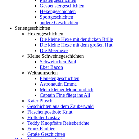
Piratengeschichten
Gespenstergeschichten
Hexengeschichten
Sportgeschichten
andere Geschichten
Seriengeschichten
Hexengeschichten
Die kleine Hexe mit der dicken Brille
Die kleine Hexe mit dem großen Hut
Die Meerhexe
Kleine Schweinegeschichten
Schweinchen Paul
Eber Bacon
Weltraumserien
Planetengeschichten
Astronautin Emma
Mein kleiner Mond und ich
Captain Fine fliegt ins All
Kater Plusch
Geschichten aus dem Zauberwald
Flaschenpostbote Knut
Hofkater Gustav
Teddy Knopfbärs Reiseberichte
Franz Faultier
Große Geschichten