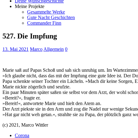
Deine Wunschgeschichte
Meine Projekte
Gesammelte Werke
Gute Nacht Geschichten
Commander Finn
527. Die Impfung
13. Mai 2021
Marco
Allgemein
0
Marie saß auf Papas Schoß und sah sich unruhig um. Im Wartezimmer 
»Ich glaube nicht, dass das mit der Impfung eine gute Idee ist. Der 
Papa schenkte seiner Tochter ein Lächeln. »Mach dir keine Sorgen, E
Marie nickte zögerlich und seufzte.
Ein paar Minuten später saßen sie selbst vor dem Arzt, der wohl schon
»Bereit?«, fragte er.
»Bereit!«, antwortete Marie und hielt den Atem an.
Der Arzt piekste sie in den Arm und zog die Nadel nur wenige Sekun
»Hat gar nicht weh getan.«, strahlte sie zu Papa, der plötzlich ganz
(c) 2021, Marco Wittler
Corona