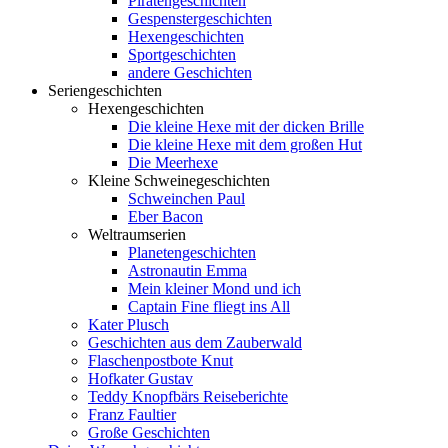
Piratengeschichten
Gespenstergeschichten
Hexengeschichten
Sportgeschichten
andere Geschichten
Seriengeschichten
Hexengeschichten
Die kleine Hexe mit der dicken Brille
Die kleine Hexe mit dem großen Hut
Die Meerhexe
Kleine Schweinegeschichten
Schweinchen Paul
Eber Bacon
Weltraumserien
Planetengeschichten
Astronautin Emma
Mein kleiner Mond und ich
Captain Fine fliegt ins All
Kater Plusch
Geschichten aus dem Zauberwald
Flaschenpostbote Knut
Hofkater Gustav
Teddy Knopfbärs Reiseberichte
Franz Faultier
Große Geschichten