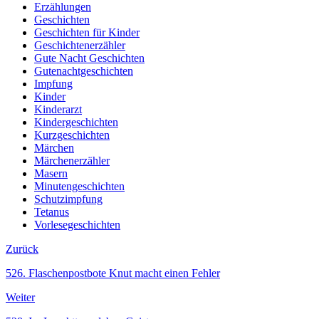
Erzählungen
Geschichten
Geschichten für Kinder
Geschichtenerzähler
Gute Nacht Geschichten
Gutenachtgeschichten
Impfung
Kinder
Kinderarzt
Kindergeschichten
Kurzgeschichten
Märchen
Märchenerzähler
Masern
Minutengeschichten
Schutzimpfung
Tetanus
Vorlesegeschichten
Zurück
526. Flaschenpostbote Knut macht einen Fehler
Weiter