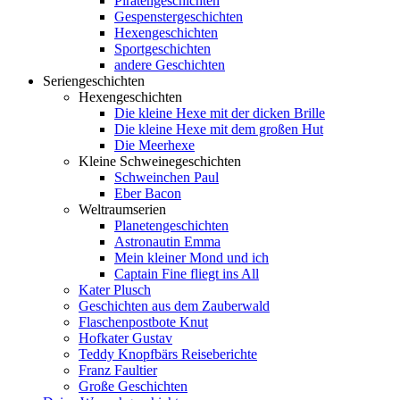
Piratengeschichten
Gespenstergeschichten
Hexengeschichten
Sportgeschichten
andere Geschichten
Seriengeschichten
Hexengeschichten
Die kleine Hexe mit der dicken Brille
Die kleine Hexe mit dem großen Hut
Die Meerhexe
Kleine Schweinegeschichten
Schweinchen Paul
Eber Bacon
Weltraumserien
Planetengeschichten
Astronautin Emma
Mein kleiner Mond und ich
Captain Fine fliegt ins All
Kater Plusch
Geschichten aus dem Zauberwald
Flaschenpostbote Knut
Hofkater Gustav
Teddy Knopfbärs Reiseberichte
Franz Faultier
Große Geschichten