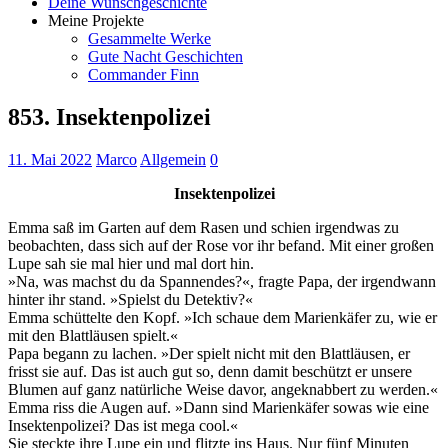
Deine Wunschgeschichte
Meine Projekte
Gesammelte Werke
Gute Nacht Geschichten
Commander Finn
853. Insektenpolizei
11. Mai 2022
Marco
Allgemein
0
Insektenpolizei
Emma saß im Garten auf dem Rasen und schien irgendwas zu
beobachten, dass sich auf der Rose vor ihr befand. Mit einer großen
Lupe sah sie mal hier und mal dort hin.
»Na, was machst du da Spannendes?«, fragte Papa, der irgendwann
hinter ihr stand. »Spielst du Detektiv?«
Emma schüttelte den Kopf. »Ich schaue dem Marienkäfer zu, wie er
mit den Blattläusen spielt.«
Papa begann zu lachen. »Der spielt nicht mit den Blattläusen, er
frisst sie auf. Das ist auch gut so, denn damit beschützt er unsere
Blumen auf ganz natürliche Weise davor, angeknabbert zu werden.«
Emma riss die Augen auf. »Dann sind Marienkäfer sowas wie eine
Insektenpolizei? Das ist mega cool.«
Sie steckte ihre Lupe ein und flitzte ins Haus. Nur fünf Minuten