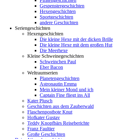
Piratengeschichten
Gespenstergeschichten
Hexengeschichten
Sportgeschichten
andere Geschichten
Seriengeschichten
Hexengeschichten
Die kleine Hexe mit der dicken Brille
Die kleine Hexe mit dem großen Hut
Die Meerhexe
Kleine Schweinegeschichten
Schweinchen Paul
Eber Bacon
Weltraumserien
Planetengeschichten
Astronautin Emma
Mein kleiner Mond und ich
Captain Fine fliegt ins All
Kater Plusch
Geschichten aus dem Zauberwald
Flaschenpostbote Knut
Hofkater Gustav
Teddy Knopfbärs Reiseberichte
Franz Faultier
Große Geschichten