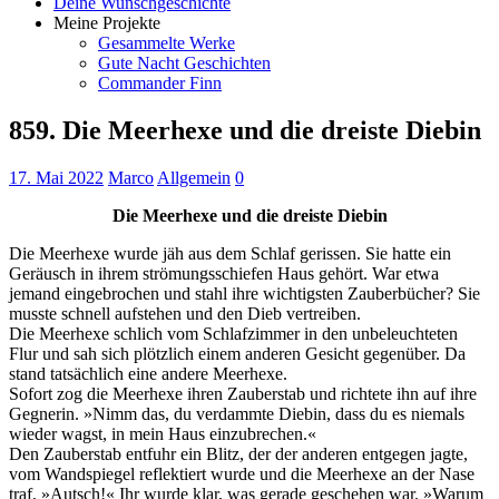
Deine Wunschgeschichte
Meine Projekte
Gesammelte Werke
Gute Nacht Geschichten
Commander Finn
859. Die Meerhexe und die dreiste Diebin
17. Mai 2022
Marco
Allgemein
0
Die Meerhexe und die dreiste Diebin
Die Meerhexe wurde jäh aus dem Schlaf gerissen. Sie hatte ein
Geräusch in ihrem strömungsschiefen Haus gehört. War etwa
jemand eingebrochen und stahl ihre wichtigsten Zauberbücher? Sie
musste schnell aufstehen und den Dieb vertreiben.
Die Meerhexe schlich vom Schlafzimmer in den unbeleuchteten
Flur und sah sich plötzlich einem anderen Gesicht gegenüber. Da
stand tatsächlich eine andere Meerhexe.
Sofort zog die Meerhexe ihren Zauberstab und richtete ihn auf ihre
Gegnerin. »Nimm das, du verdammte Diebin, dass du es niemals
wieder wagst, in mein Haus einzubrechen.«
Den Zauberstab entfuhr ein Blitz, der der anderen entgegen jagte,
vom Wandspiegel reflektiert wurde und die Meerhexe an der Nase
traf. »Autsch!« Ihr wurde klar, was gerade geschehen war. »Warum