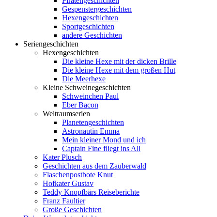
Piratengeschichten
Gespenstergeschichten
Hexengeschichten
Sportgeschichten
andere Geschichten
Seriengeschichten
Hexengeschichten
Die kleine Hexe mit der dicken Brille
Die kleine Hexe mit dem großen Hut
Die Meerhexe
Kleine Schweinegeschichten
Schweinchen Paul
Eber Bacon
Weltraumserien
Planetengeschichten
Astronautin Emma
Mein kleiner Mond und ich
Captain Fine fliegt ins All
Kater Plusch
Geschichten aus dem Zauberwald
Flaschenpostbote Knut
Hofkater Gustav
Teddy Knopfbärs Reiseberichte
Franz Faultier
Große Geschichten