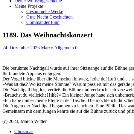
Deine Wunschgeschichte
Meine Projekte
Gesammelte Werke
Gute Nacht Geschichten
Commander Finn
1189. Das Weihnachtskonzert
24. Dezember 2023
Marco
Allgemein
0
Die berühmte Nachtigall wurde auf ihrer Sitzstange auf die Bühne ge
Ihr brandete Applaus entgegen.
Der Vogel blickte über die Menschen hinweg, holte tief Luft und … 
»Was ist das? Wo ist meine Stimme? Warum passiert mir das gerade je
Die Nachtigall flog los, verließ die Bühne und verkroch sich verzweif
»Brauchst du vielleicht Hilfe?« Ein kleiner Junge hatte sich unbemer
»Ich habe immer meine Pfeife in der Tasche. Die möchte ich dir sche
Die Augen der Nachtigall begannen zu leuchten. Eine Pfeife. Das war 
Gemeinsam mit dem Jungen kehrte sie auf die Bühne zurück und pfiff
(c) 2023, Marco Wittler
Christmas