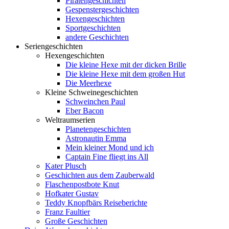
Piratengeschichten
Gespenstergeschichten
Hexengeschichten
Sportgeschichten
andere Geschichten
Seriengeschichten
Hexengeschichten
Die kleine Hexe mit der dicken Brille
Die kleine Hexe mit dem großen Hut
Die Meerhexe
Kleine Schweinegeschichten
Schweinchen Paul
Eber Bacon
Weltraumserien
Planetengeschichten
Astronautin Emma
Mein kleiner Mond und ich
Captain Fine fliegt ins All
Kater Plusch
Geschichten aus dem Zauberwald
Flaschenpostbote Knut
Hofkater Gustav
Teddy Knopfbärs Reiseberichte
Franz Faultier
Große Geschichten