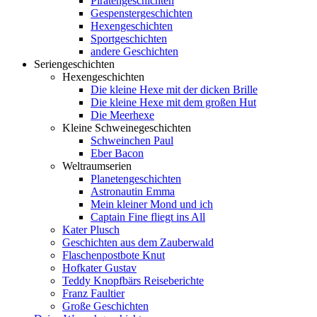
Piratengeschichten
Gespenstergeschichten
Hexengeschichten
Sportgeschichten
andere Geschichten
Seriengeschichten
Hexengeschichten
Die kleine Hexe mit der dicken Brille
Die kleine Hexe mit dem großen Hut
Die Meerhexe
Kleine Schweinegeschichten
Schweinchen Paul
Eber Bacon
Weltraumserien
Planetengeschichten
Astronautin Emma
Mein kleiner Mond und ich
Captain Fine fliegt ins All
Kater Plusch
Geschichten aus dem Zauberwald
Flaschenpostbote Knut
Hofkater Gustav
Teddy Knopfbärs Reiseberichte
Franz Faultier
Große Geschichten