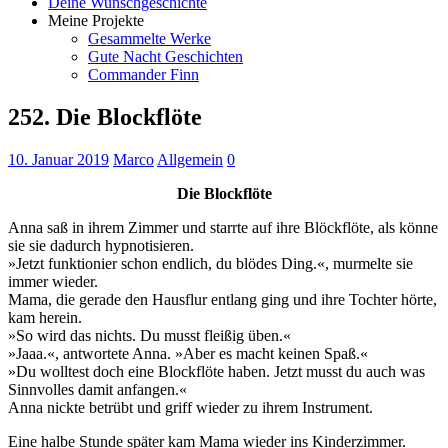
Deine Wunschgeschichte
Meine Projekte
Gesammelte Werke
Gute Nacht Geschichten
Commander Finn
252. Die Blockflöte
10. Januar 2019
Marco
Allgemein
0
Die Blockflöte
Anna saß in ihrem Zimmer und starrte auf ihre Blöckflöte, als könne
sie sie dadurch hypnotisieren.
»Jetzt funktionier schon endlich, du blödes Ding.«, murmelte sie
immer wieder.
Mama, die gerade den Hausflur entlang ging und ihre Tochter hörte,
kam herein.
»So wird das nichts. Du musst fleißig üben.«
»Jaaa.«, antwortete Anna. »Aber es macht keinen Spaß.«
»Du wolltest doch eine Blockflöte haben. Jetzt musst du auch was
Sinnvolles damit anfangen.«
Anna nickte betrübt und griff wieder zu ihrem Instrument.
Eine halbe Stunde später kam Mama wieder ins Kinderzimmer.