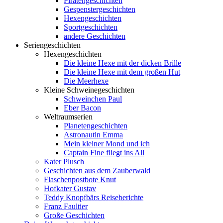
Piratengeschichten
Gespenstergeschichten
Hexengeschichten
Sportgeschichten
andere Geschichten
Seriengeschichten
Hexengeschichten
Die kleine Hexe mit der dicken Brille
Die kleine Hexe mit dem großen Hut
Die Meerhexe
Kleine Schweinegeschichten
Schweinchen Paul
Eber Bacon
Weltraumserien
Planetengeschichten
Astronautin Emma
Mein kleiner Mond und ich
Captain Fine fliegt ins All
Kater Plusch
Geschichten aus dem Zauberwald
Flaschenpostbote Knut
Hofkater Gustav
Teddy Knopfbärs Reiseberichte
Franz Faultier
Große Geschichten