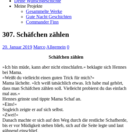
Deine Wunschgeschichte
Meine Projekte
Gesammelte Werke
Gute Nacht Geschichten
Commander Finn
307. Schäfchen zählen
20. Januar 2019
Marco
Allgemein
0
Schäfchen zählen
»Ich bin müde, kann aber nicht einschlafen.« beklagte sich Hennes
bei Mama.
»Weißt du vielleicht einen guten Trick für mich?«
Mama lächelte. »Ich weiß tatsächlich etwas. Ich habe mal gehört,
dass man Schäfchen zählen soll. Vielleicht probierst du das einfach
mal aus.«
Hennes grinste und tippte Mama Schaf an.
»Eins!«
Sogleich zeigte er auf sich selbst.
»Zwei!«
Danach machte er sich auf den Weg durch die restliche Schafherde,
bis er vor Müdigkeit stehen blieb, sich auf die Seite legte und laut
gähnend einschlief.