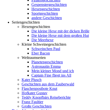
Piratengeschichten
Gespenstergeschichten
Hexengeschichten
Sportgeschichten
andere Geschichten
Seriengeschichten
Hexengeschichten
Die kleine Hexe mit der dicken Brille
Die kleine Hexe mit dem großen Hut
Die Meerhexe
Kleine Schweinegeschichten
Schweinchen Paul
Eber Bacon
Weltraumserien
Planetengeschichten
Astronautin Emma
Mein kleiner Mond und ich
Captain Fine fliegt ins All
Kater Plusch
Geschichten aus dem Zauberwald
Flaschenpostbote Knut
Hofkater Gustav
Teddy Knopfbärs Reiseberichte
Franz Faultier
Große Geschichten