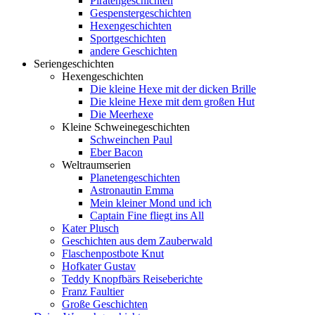
Piratengeschichten
Gespenstergeschichten
Hexengeschichten
Sportgeschichten
andere Geschichten
Seriengeschichten
Hexengeschichten
Die kleine Hexe mit der dicken Brille
Die kleine Hexe mit dem großen Hut
Die Meerhexe
Kleine Schweinegeschichten
Schweinchen Paul
Eber Bacon
Weltraumserien
Planetengeschichten
Astronautin Emma
Mein kleiner Mond und ich
Captain Fine fliegt ins All
Kater Plusch
Geschichten aus dem Zauberwald
Flaschenpostbote Knut
Hofkater Gustav
Teddy Knopfbärs Reiseberichte
Franz Faultier
Große Geschichten