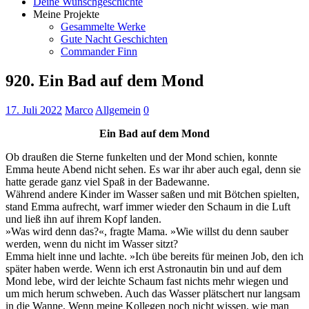
Deine Wunschgeschichte
Meine Projekte
Gesammelte Werke
Gute Nacht Geschichten
Commander Finn
920. Ein Bad auf dem Mond
17. Juli 2022
Marco
Allgemein
0
Ein Bad auf dem Mond
Ob draußen die Sterne funkelten und der Mond schien, konnte
Emma heute Abend nicht sehen. Es war ihr aber auch egal, denn sie
hatte gerade ganz viel Spaß in der Badewanne.
Während andere Kinder im Wasser saßen und mit Bötchen spielten,
stand Emma aufrecht, warf immer wieder den Schaum in die Luft
und ließ ihn auf ihrem Kopf landen.
»Was wird denn das?«, fragte Mama. »Wie willst du denn sauber
werden, wenn du nicht im Wasser sitzt?
Emma hielt inne und lachte. »Ich übe bereits für meinen Job, den ich
später haben werde. Wenn ich erst Astronautin bin und auf dem
Mond lebe, wird der leichte Schaum fast nichts mehr wiegen und
um mich herum schweben. Auch das Wasser plätschert nur langsam
in die Wanne. Wenn meine Kollegen noch nicht wissen, wie man