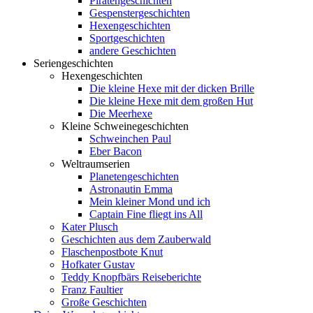
Piratengeschichten
Gespenstergeschichten
Hexengeschichten
Sportgeschichten
andere Geschichten
Seriengeschichten
Hexengeschichten
Die kleine Hexe mit der dicken Brille
Die kleine Hexe mit dem großen Hut
Die Meerhexe
Kleine Schweinegeschichten
Schweinchen Paul
Eber Bacon
Weltraumserien
Planetengeschichten
Astronautin Emma
Mein kleiner Mond und ich
Captain Fine fliegt ins All
Kater Plusch
Geschichten aus dem Zauberwald
Flaschenpostbote Knut
Hofkater Gustav
Teddy Knopfbärs Reiseberichte
Franz Faultier
Große Geschichten