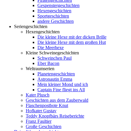
Piratengeschichten
Gespenstergeschichten
Hexengeschichten
Sportgeschichten
andere Geschichten
Seriengeschichten
Hexengeschichten
Die kleine Hexe mit der dicken Brille
Die kleine Hexe mit dem großen Hut
Die Meerhexe
Kleine Schweinegeschichten
Schweinchen Paul
Eber Bacon
Weltraumserien
Planetengeschichten
Astronautin Emma
Mein kleiner Mond und ich
Captain Fine fliegt ins All
Kater Plusch
Geschichten aus dem Zauberwald
Flaschenpostbote Knut
Hofkater Gustav
Teddy Knopfbärs Reiseberichte
Franz Faultier
Große Geschichten