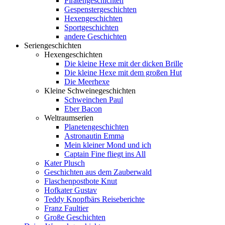
Piratengeschichten
Gespenstergeschichten
Hexengeschichten
Sportgeschichten
andere Geschichten
Seriengeschichten
Hexengeschichten
Die kleine Hexe mit der dicken Brille
Die kleine Hexe mit dem großen Hut
Die Meerhexe
Kleine Schweinegeschichten
Schweinchen Paul
Eber Bacon
Weltraumserien
Planetengeschichten
Astronautin Emma
Mein kleiner Mond und ich
Captain Fine fliegt ins All
Kater Plusch
Geschichten aus dem Zauberwald
Flaschenpostbote Knut
Hofkater Gustav
Teddy Knopfbärs Reiseberichte
Franz Faultier
Große Geschichten